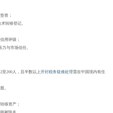
方垫资；
技术转移登记。
业信用评级；
压力与市场信任。
2至200人，且半数以上
开封税务疑难处理
需在中国境内有住
持股。
易转移资产；
可能被除名。