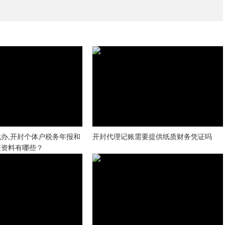
办,开封个体户税务年报和
开封代理记账需要提供纸质财务凭证吗
报资料有哪些？