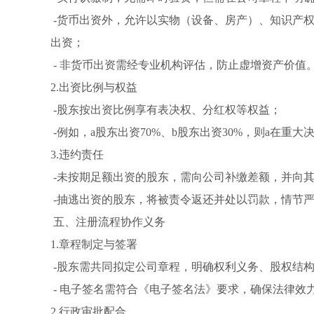
-货币出资外，允许以实物（设备、房产）、知识产
出资；
- 非货币出资需经专业机构评估，防止虚增资产价值
2.出资比例与权益
-股东按出资比例享有表决权、分红权等权益；
-例如，a股东出资70%、b股东出资30%，则a在重
3.违约责任
-未按期足额出资的股东，需向公司补缴差额，并向
-抽逃出资的股东，将被责令返还并处以罚款，情节
五、注册流程协作义务
1.章程制定与签署
-股东需共同拟定公司章程，明确权利义务、股权结
- 电子签名需符合《电子签名法》要求，确保法律效
2.行政审批配合