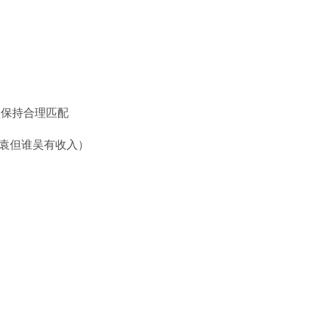
入保持合理匹配
填袁但谁吴有收入）