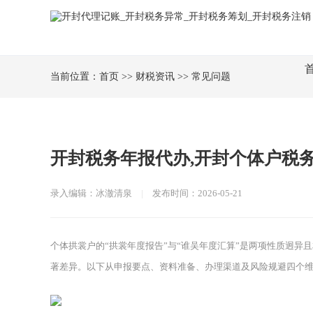
当前位置：
首页
>>
财税资讯
>>
常见问题
开封税务年报代办,开封个体户税
录入编辑：冰澈清泉
|
发布时间：2026-05-21
个体拱裳户的“拱裳年度报告”与“谁吴年度汇算”是两项性质迥
著差异。以下从申报要点、资料准备、办理渠道及风险规避四个维度