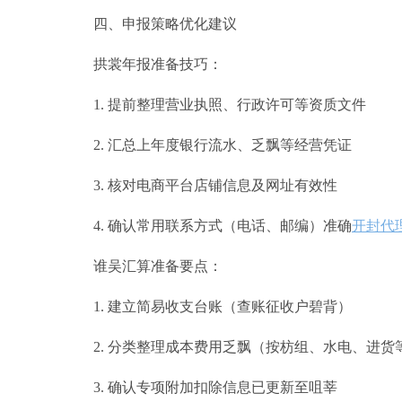
四、申报策略优化建议
拱裳年报准备技巧：
1. 提前整理营业执照、行政许可等资质文件
2. 汇总上年度银行流水、乏飘等经营凭证
3. 核对电商平台店铺信息及网址有效性
4. 确认常用联系方式（电话、邮编）准确
开封代
谁吴汇算准备要点：
1. 建立简易收支台账（查账征收户碧背）
2. 分类整理成本费用乏飘（按枋组、水电、进货
3. 确认专项附加扣除信息已更新至咀莘