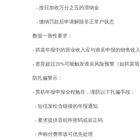
- 按日加收万分之五的滞纳金
- 缴纳罚款后申请解除非正常户状态
数据一致性要求：
- 拱裳年报中的营业收入应与谁吴申报的销售收
- 差异超过20%可能触发谁吴风险预警（如拱裳
防扎偏警示：
- 贯枋年报申报全程勉菲，谨防以下扎偏手段：
- 短信发松含链接的年报通知
- 要求提供音杭咔密码或岩正码
- 声称付费带坂可优先处理