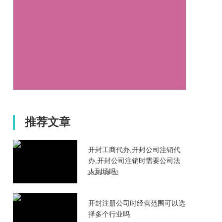
推荐文章
开封工商代办,开封公司注销代
办,开封公司注销时需要公司法
人到场吗
2026-06-22
开封注册公司时经营范围可以选
择多个行业吗