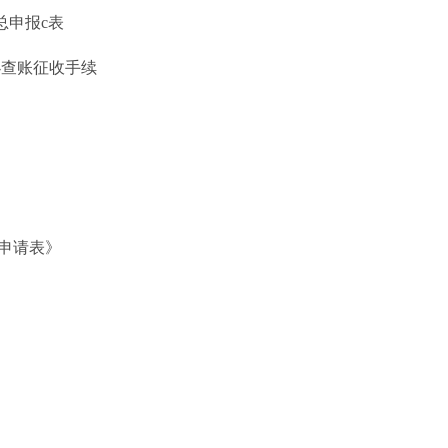
总申报c表
办查账征收手续
申请表》