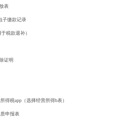
放表
或电子缴款记录
用于税款退补）
除证明
所得税app（选择经营所得b表）
纸质申报表